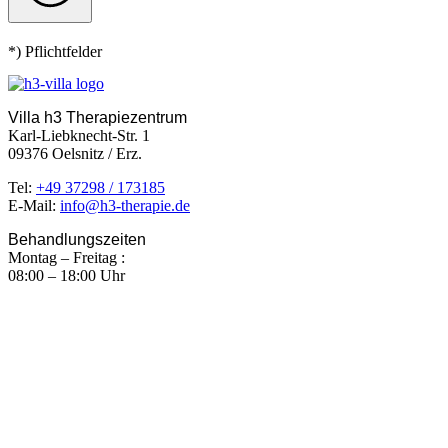
*) Pflichtfelder
Villa h3 Therapiezentrum
Karl-Liebknecht-Str. 1
09376 Oelsnitz / Erz.
Tel:
+49 37298 / 173185
E-Mail:
info@h3-therapie.de
Behandlungszeiten
Montag – Freitag :
08:00 – 18:00 Uhr
Termine bitte nur nach Vereinbarung!
Impressum
Datenschutzerklärung
Barrierefreiheitserklärung
Privatsphäre-Einstellungen ändern
Historie der Privatsphäre-Einstellungen
Einwilligungen widerrufen