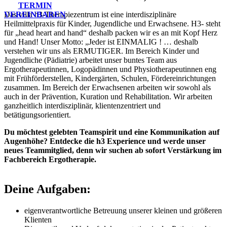
TERMIN
VEREINBAREN
Das villa h3-Therapiezentrum ist eine interdisziplinäre
Heilmittelpraxis für Kinder, Jugendliche und Erwachsene. H3- steht
für „head heart and hand“ deshalb packen wir es an mit Kopf Herz
und Hand! Unser Motto: „Jeder ist EINMALIG ! … deshalb
verstehen wir uns als ERMUTIGER. Im Bereich Kinder und
Jugendliche (Pädiatrie) arbeitet unser buntes Team aus
Ergotherapeutinnen, Logopädinnen und Physiotherapeutinnen eng
mit Frühförderstellen, Kindergärten, Schulen, Fördereinrichtungen
zusammen. Im Bereich der Erwachsenen arbeiten wir sowohl als
auch in der Prävention, Kuration und Rehabilitation. Wir arbeiten
ganzheitlich interdisziplinär, klientenzentriert und
betätigungsorientiert.
Du möchtest gelebten Teamspirit und eine Kommunikation auf
Augenhöhe? Entdecke die h3 Experience und werde unser
neues Teammitglied, denn wir suchen ab sofort Verstärkung im
Fachbereich Ergotherapie.
Deine Aufgaben:
eigenverantwortliche Betreuung unserer kleinen und größeren
Klienten